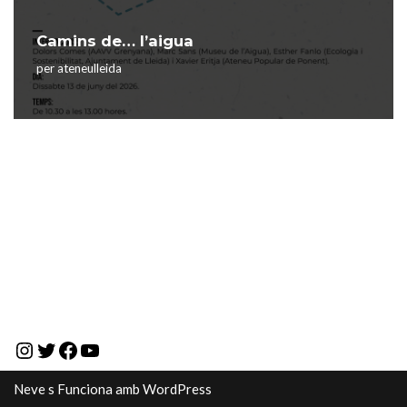
Camins de… l’aigua
per
ateneulleida
Neve
s Funciona amb
WordPress