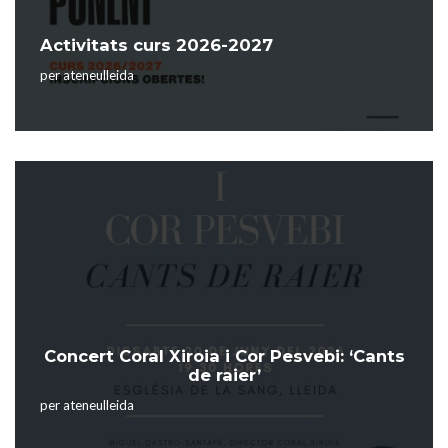
Activitats curs 2026-2027
per
ateneulleida
Concert Coral Xiroia i Cor Pesvebi: ‘Cants
de raier’
per
ateneulleida